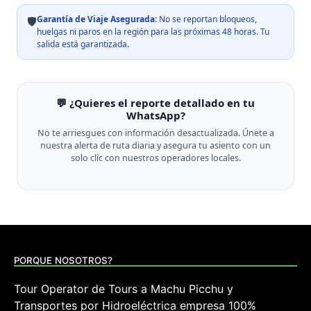
Garantía de Viaje Asegurada:
No se reportan bloqueos,
🛡️
huelgas ni paros en la región para las próximas 48 horas. Tu
salida está garantizada.
💬 ¿Quieres el reporte detallado en tu
WhatsApp?
No te arriesgues con información desactualizada. Únete a
nuestra alerta de ruta diaria y asegura tu asiento con un
solo clic con nuestros operadores locales.
PORQUE NOSOTROS?
Tour Operator de Tours a Machu Picchu y
Transportes por Hidroeléctrica empresa 100%