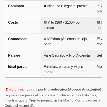
Caminata
❌ Ninguna (Llegas al pueblo)
✅ 2.5 
plano)
Costo
🔴 Alto ($60 - $100+ por
🟢 Eco
tramo)
aprox.
Comodidad
⭐ Máxima (Asientos de lujo,
🎒 Ave
baño)
trocha
Paisaje
Valle Sagrado y Río Vilcanota
Selva 
Ideal para...
Familias, parejas y viajes
Mochil
cortos
Dato clave:
La ruta por
Hidroeléctrica (Acceso Amazónico)
requiere que pases al menos una noche en Aguas Calientes,
mientras que el
Tren
te permite visitar Machu Picchu y volver a
Cusco el mismo día.