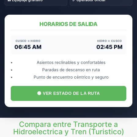
HORARIOS DE SALIDA
CUSCO → HIDRO
HIDRO → CUSCO
06:45 AM
02:45 PM
Asientos reclinables y confortables
Paradas de descanso en ruta
Punto de encuentro céntrico y seguro
🟢 VER ESTADO DE LA RUTA
Compara entre Transporte a
Hidroelectrica y Tren (Turistico)