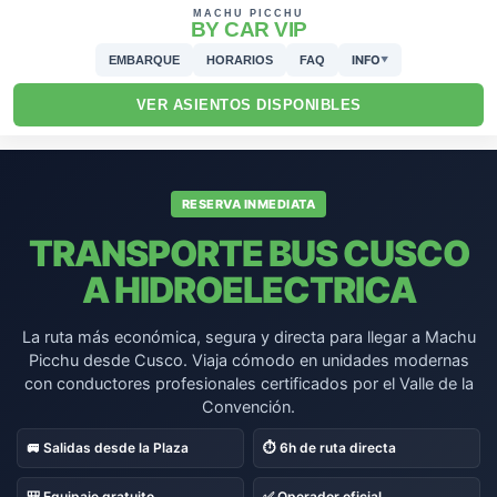
MACHU PICCHU
BY CAR VIP
INFO
EMBARQUE
HORARIOS
FAQ
▼
VER ASIENTOS DISPONIBLES
RESERVA INMEDIATA
TRANSPORTE BUS CUSCO
A HIDROELECTRICA
La ruta más económica, segura y directa para llegar a Machu
Picchu desde Cusco. Viaja cómodo en unidades modernas
con conductores profesionales certificados por el Valle de la
Convención.
🚐 Salidas desde la Plaza
⏱️ 6h de ruta directa
🎒 Equipaje gratuito
✅ Operador oficial